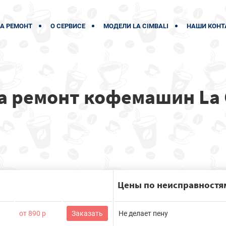
А РЕМОНТ
О СЕРВИСЕ
МОДЕЛИ LA CIMBALI
НАШИ КОНТ
а ремонт кофемашин La 
Цены по неисправностя
от 890 р
Заказать
Не делает пену