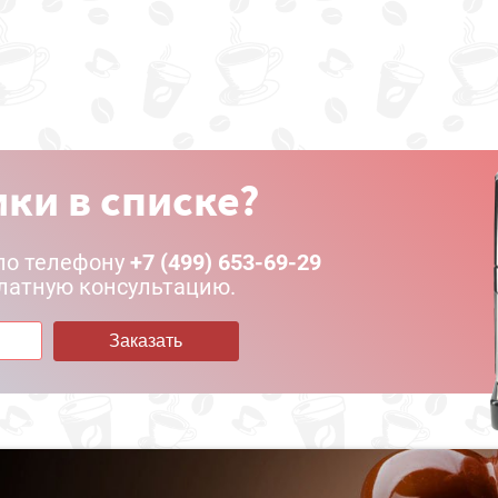
ки в списке?
по телефону
+7 (499) 653-69-29
латную консультацию.
Заказать