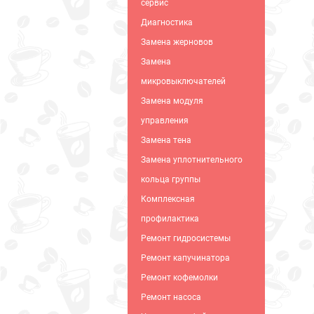
сервис
Диагностика
Замена жерновов
Замена
микровыключателей
Замена модуля
управления
Замена тена
Замена уплотнительного
кольца группы
Комплексная
профилактика
Ремонт гидросистемы
Ремонт капучинатора
Ремонт кофемолки
Ремонт насоса