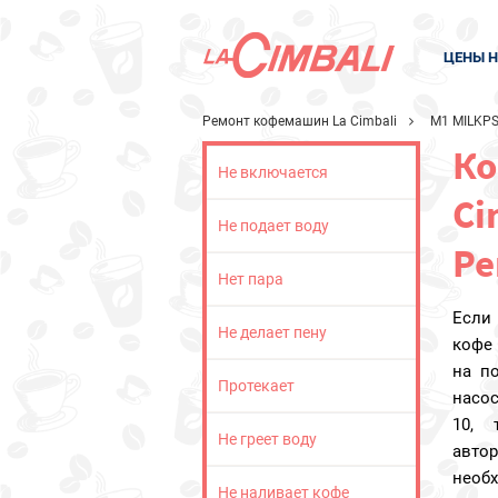
ЦЕНЫ Н
Ремонт кофемашин La Cimbali
M1 MILKPS
Ко
Не включается
Ci
Не подает воду
Ре
Нет пара
Если
Не делает пену
кофе 
на п
Протекает
насо
10, 
Не греет воду
авто
необ
Не наливает кофе