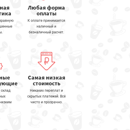
тная
Любая форма
тика
оплаты
правную
К оплате принимается
ошенные
наличный и
ы.
безналичный расчет.
ные
Самая низкая
тующие
стоимость
 склад
Никаких переплат и
ных
скрытых платежей. Всё
 низким
чисто и прозрачно.