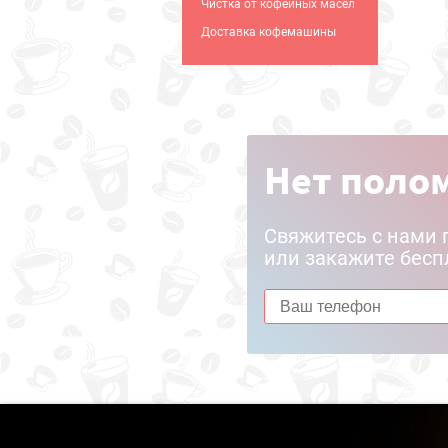
Чистка от кофейных масел
Доставка кофемашины
Нет полом
Свяжитесь с нами 
или закажите бесп