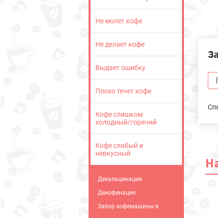
Не молет кофе
Не делает кофе
З
Выдает ошибку
Плохо течет кофе
Сп
Кофе слишком
холодный/горячий
Кофе слабый и
невкусный
Н
Декальцинация
Декофенация
Забор кофемашины в