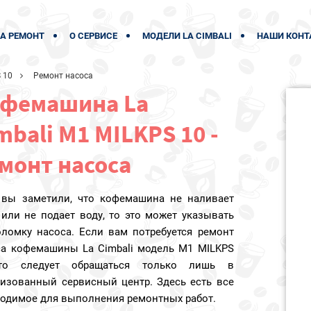
А РЕМОНТ
О СЕРВИСЕ
МОДЕЛИ LA CIMBALI
НАШИ КОНТ
 10
Ремонт насоса
фемашина La
mbali M1 MILKPS 10 -
монт насоса
 вы заметили, что кофемашина не наливает
или не подает воду, то это может указывать
оломку насоса. Если вам потребуется ремонт
са кофемашины La Cimbali модель M1 MILKPS
то следует обращаться только лишь в
ризованный сервисный центр. Здесь есть все
ходимое для выполнения ремонтных работ.