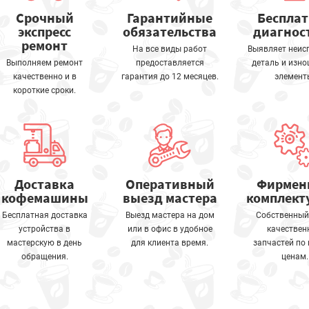
Срочный
Гарантийные
Беспла
экспресс
обязательства
диагнос
ремонт
На все виды работ
Выявляет неис
Выполняем ремонт
предоставляется
деталь и изн
качественно и в
гарантия до 12 месяцев.
элемент
короткие сроки.
Доставка
Оперативный
Фирмен
кофемашины
выезд мастера
комплек
Бесплатная доставка
Выезд мастера на дом
Собственный
устройства в
или в офис в удобное
качествен
мастерскую в день
для клиента время.
запчастей по
обращения.
ценам.