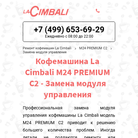
+7 (499) 653-69-29
ЦЕНЫ НА РЕМОНТ
Ежедневно с 08:00 до 22:00
О СЕРВИСЕ
Ремонт кофемашин La Cimbali
M24 PREMIUM C2
Замена модуля управления
Кофемашина La
МОДЕЛИ LA CIMBALI
Cimbali M24 PREMIUM
НАШИ КОНТАКТЫ
C2 - Замена модуля
управления
Профессиональная замена модуля
управления кофемашины La Cimbali модель
M24 PREMIUM C2 приводит к решению
большего количества проблем. Иногда
детали не поддаются ремонту или