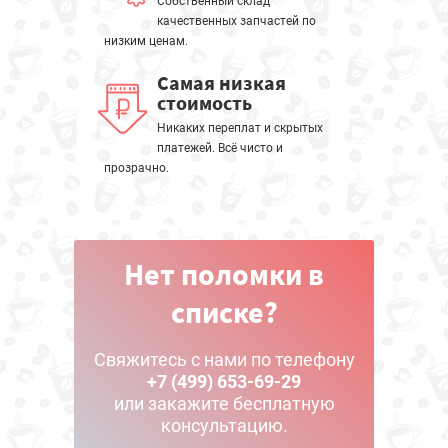
Собственный склад
качественных запчастей по
низким ценам.
Самая низкая
стоимость
Никаких переплат и скрытых
платежей. Всё чисто и
прозрачно.
Нет поломки в
списке?
Свяжитесь с нами по телефону
+7 (499) 653-69-29
или закажите бесплатную
консультацию.