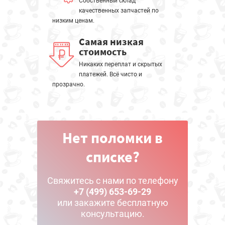
Собственный склад
качественных запчастей по
низким ценам.
Самая низкая
стоимость
Никаких переплат и скрытых
платежей. Всё чисто и
прозрачно.
Нет поломки в
списке?
Свяжитесь с нами по телефону
+7 (499) 653-69-29
или закажите бесплатную
консультацию.