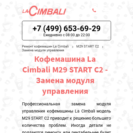
+7 (499) 653-69-29
ЦЕНЫ НА РЕМОНТ
Ежедневно с 08:00 до 22:00
О СЕРВИСЕ
Ремонт кофемашин La Cimbali
M29 START C2
Замена модуля управления
Кофемашина La
МОДЕЛИ LA CIMBALI
Cimbali M29 START C2 -
НАШИ КОНТАКТЫ
Замена модуля
управления
Профессиональная замена модуля
управления кофемашины La Cimbali модель
M29 START C2 приводит к решению большего
количества проблем. Иногда детали не
поддаются ремонту или рентабельнее будет