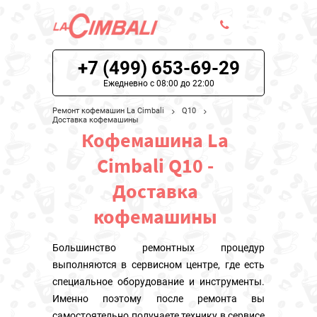
+7 (499) 653-69-29
ЦЕНЫ НА РЕМОНТ
Ежедневно с 08:00 до 22:00
О СЕРВИСЕ
Ремонт кофемашин La Cimbali
Q10
Доставка кофемашины
Кофемашина La
МОДЕЛИ LA CIMBALI
Cimbali Q10 -
НАШИ КОНТАКТЫ
Доставка
кофемашины
Большинство ремонтных процедур
выполняются в сервисном центре, где есть
специальное оборудование и инструменты.
Именно поэтому после ремонта вы
самостоятельно получаете технику в сервисе