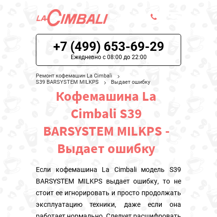
+7 (499) 653-69-29
ЦЕНЫ НА РЕМОНТ
Ежедневно с 08:00 до 22:00
О СЕРВИСЕ
Ремонт кофемашин La Cimbali
S39 BARSYSTEM MILKPS
Выдает ошибку
Кофемашина La
МОДЕЛИ LA CIMBALI
Cimbali S39
НАШИ КОНТАКТЫ
BARSYSTEM MILKPS -
Выдает ошибку
Если кофемашина La Cimbali модель S39
BARSYSTEM MILKPS выдает ошибку, то не
стоит ее игнорировать и просто продолжать
эксплуатацию техники, даже если она
работает нормально. Следует расшифровать