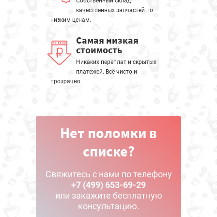
Собственный склад
качественных запчастей по
низким ценам.
Самая низкая
стоимость
Никаких переплат и скрытых
платежей. Всё чисто и
прозрачно.
Нет поломки в
списке?
Свяжитесь с нами по телефону
+7 (499) 653-69-29
или закажите бесплатную
консультацию.