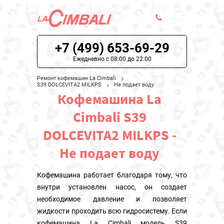
+7 (499) 653-69-29
ЦЕНЫ НА РЕМОНТ
Ежедневно с 08:00 до 22:00
О СЕРВИСЕ
Ремонт кофемашин La Cimbali
S39 DOLCEVITA2 MILKPS
Не подает воду
Кофемашина La
МОДЕЛИ LA CIMBALI
Cimbali S39
НАШИ КОНТАКТЫ
DOLCEVITA2 MILKPS -
Не подает воду
Кофемашина работает благодаря тому, что
внутри установлен насос, он создает
необходимое давление и позволяет
жидкости проходить всю гидросистему. Если
кофемашина La Cimbali модель S39