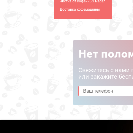
Чистка от кофейных масел
Доставка кофемашины
Нет полом
Свяжитесь с нами 
или закажите бесп