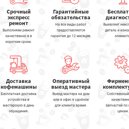
Срочный
Гарантийные
Беспла
экспресс
обязательства
диагнос
ремонт
На все виды работ
Выявляет неис
Выполняем ремонт
предоставляется
деталь и изн
качественно и в
гарантия до 12 месяцев.
элемент
короткие сроки.
Доставка
Оперативный
Фирмен
кофемашины
выезд мастера
комплек
Бесплатная доставка
Выезд мастера на дом
Собственный
устройства в
или в офис в удобное
качествен
мастерскую в день
для клиента время.
запчастей по
обращения.
ценам.