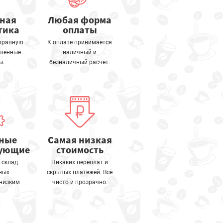
тная
Любая форма
тика
оплаты
правную
К оплате принимается
ошенные
наличный и
ы.
безналичный расчет.
ные
Самая низкая
тующие
стоимость
 склад
Никаких переплат и
ных
скрытых платежей. Всё
 низким
чисто и прозрачно.