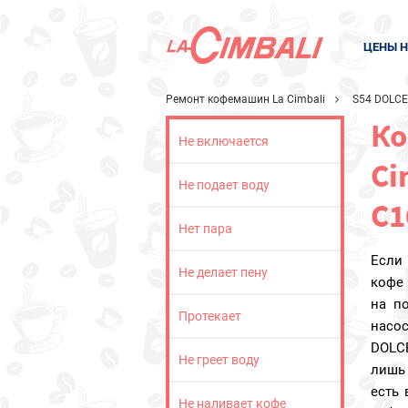
ЦЕНЫ Н
Ремонт кофемашин La Cimbali
S54 DOLCE
Ко
Не включается
Ci
Не подает воду
C1
Нет пара
Если
Не делает пену
кофе 
на п
Протекает
насо
DOLC
Не греет воду
лишь
есть
Не наливает кофе