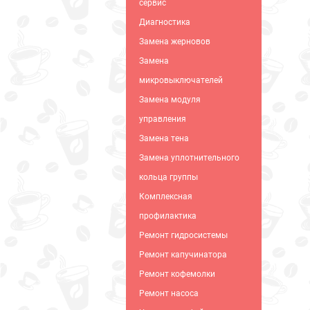
сервис
Диагностика
Замена жерновов
Замена
микровыключателей
Замена модуля
управления
Замена тена
Замена уплотнительного
кольца группы
Комплексная
профилактика
Ремонт гидросистемы
Ремонт капучинатора
Ремонт кофемолки
Ремонт насоса