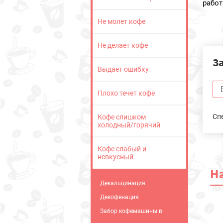
работ
Не молет кофе
Не делает кофе
З
Выдает ошибку
Плохо течет кофе
Сп
Кофе слишком
холодный/горячий
Кофе слабый и
невкусный
Н
Декальцинация
Декофенация
Забор кофемашины в