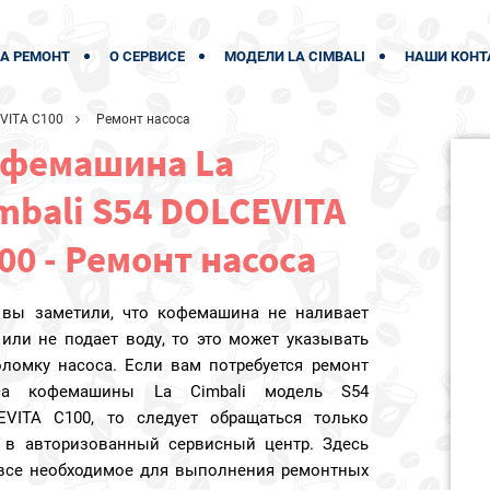
А РЕМОНТ
О СЕРВИСЕ
МОДЕЛИ LA CIMBALI
НАШИ КОНТ
VITA C100
Ремонт насоса
фемашина La
mbali S54 DOLCEVITA
00 - Ремонт насоса
 вы заметили, что кофемашина не наливает
или не подает воду, то это может указывать
оломку насоса. Если вам потребуется ремонт
са кофемашины La Cimbali модель S54
EVITA C100, то следует обращаться только
 в авторизованный сервисный центр. Здесь
 все необходимое для выполнения ремонтных