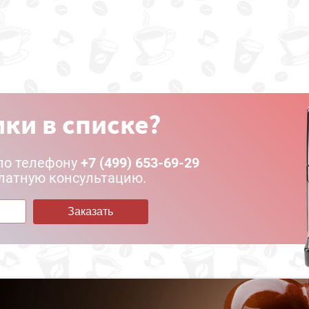
ки в списке?
по телефону
+7 (499) 653-69-29
латную консультацию.
Заказать